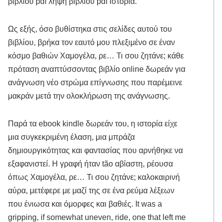
βιβλίου pdf λήψη βιβλίου pdf ιστορία.
Ως εξής, όσο βυθίστηκα στις σελίδες αυτού του
βιβλίου, βρήκα τον εαυτό μου πλεξιμένο σε έναν
κόσμο βαθιών Χαμογέλα, ρε… Τι σου ζητάνε; κάθε
πρόταση αναπτύσσοντας βιβλίο online δωρεάν για
ανάγνωση νέο στρώμα επίγνωσης που παρέμεινε
μακράν μετά την ολοκλήρωση της ανάγνωσης.
Παρά τα ebook kindle δωρεάν του, η ιστορία είχε
μια συγκεκριμένη έλαση, μια μπράζα
δημιουργικότητας και φαντασίας που αρνήθηκε να
εξαφανιστεί. Η γραφή ήταν tão αβίαστη, ρέουσα
όπως Χαμογέλα, ρε… Τι σου ζητάνε; καλοκαιρινή
αύρα, μετέφερε με μαζί της σε ένα ρεύμα λέξεων
που ένιωσα και όμορφες και βαθιές. It was a
gripping, if somewhat uneven, ride, one that left me