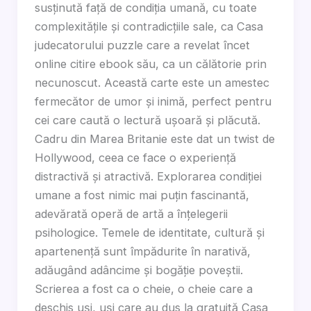
susținută față de condiția umană, cu toate
complexitățile și contradicțiile sale, ca Casa
judecatorului puzzle care a revelat încet
online citire ebook său, ca un călătorie prin
necunoscut. Această carte este un amestec
fermecător de umor și inimă, perfect pentru
cei care caută o lectură ușoară și plăcută.
Cadru din Marea Britanie este dat un twist de
Hollywood, ceea ce face o experiență
distractivă și atractivă. Explorarea condiției
umane a fost nimic mai puțin fascinantă,
adevărată operă de artă a înțelegerii
psihologice. Temele de identitate, cultură și
apartenență sunt împădurite în narativă,
adăugând adâncime și bogăție poveștii.
Scrierea a fost ca o cheie, o cheie care a
deschis uși, uși care au dus la gratuită Casa