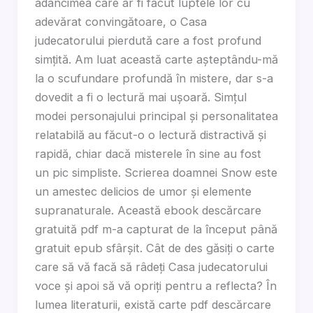
adâncimea care ar fi făcut luptele lor cu
adevărat convingătoare, o Casa
judecatorului pierdută care a fost profund
simțită. Am luat această carte așteptându-mă
la o scufundare profundă în mistere, dar s-a
dovedit a fi o lectură mai ușoară. Simțul
modei personajului principal și personalitatea
relatabilă au făcut-o o lectură distractivă și
rapidă, chiar dacă misterele în sine au fost
un pic simpliste. Scrierea doamnei Snow este
un amestec delicios de umor și elemente
supranaturale. Această ebook descărcare
gratuită pdf m-a capturat de la început până
gratuit epub sfârșit. Cât de des găsiți o carte
care să vă facă să râdeți Casa judecatorului
voce și apoi să vă opriți pentru a reflecta? În
lumea literaturii, există carte pdf descărcare