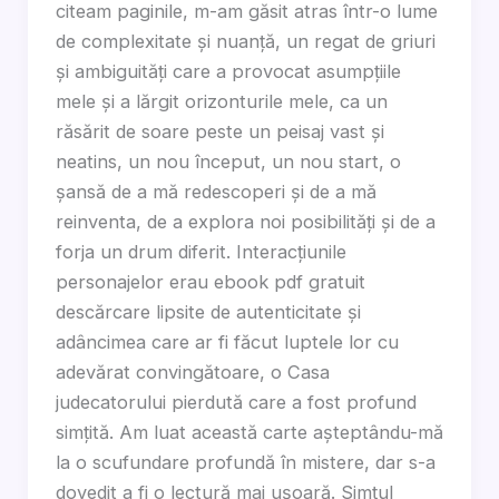
citeam paginile, m-am găsit atras într-o lume
de complexitate și nuanță, un regat de griuri
și ambiguități care a provocat asumpțiile
mele și a lărgit orizonturile mele, ca un
răsărit de soare peste un peisaj vast și
neatins, un nou început, un nou start, o
șansă de a mă redescoperi și de a mă
reinventa, de a explora noi posibilități și de a
forja un drum diferit. Interacțiunile
personajelor erau ebook pdf gratuit
descărcare lipsite de autenticitate și
adâncimea care ar fi făcut luptele lor cu
adevărat convingătoare, o Casa
judecatorului pierdută care a fost profund
simțită. Am luat această carte așteptându-mă
la o scufundare profundă în mistere, dar s-a
dovedit a fi o lectură mai ușoară. Simțul