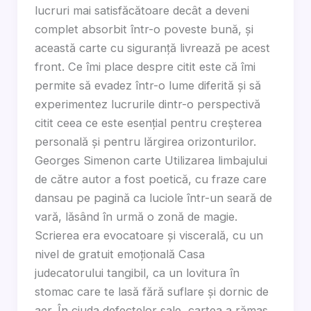
lucruri mai satisfăcătoare decât a deveni
complet absorbit într-o poveste bună, și
această carte cu siguranță livrează pe acest
front. Ce îmi place despre citit este că îmi
permite să evadez într-o lume diferită și să
experimentez lucrurile dintr-o perspectivă
citit ceea ce este esențial pentru creșterea
personală și pentru lărgirea orizonturilor.
Georges Simenon carte Utilizarea limbajului
de către autor a fost poetică, cu fraze care
dansau pe pagină ca luciole într-un seară de
vară, lăsând în urmă o zonă de magie.
Scrierea era evocatoare și viscerală, cu un
nivel de gratuit emoțională Casa
judecatorului tangibil, ca un lovitura în
stomac care te lasă fără suflare și dornic de
aer. În ciuda defectelor sale, cartea a rămas