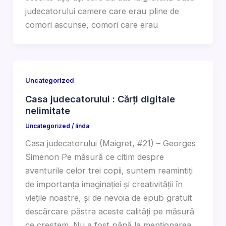
judecatorului camere care erau pline de
comori ascunse, comori care erau
Uncategorized
Casa judecatorului : Cărți digitale
nelimitate
Uncategorized
/
linda
Casa judecatorului (Maigret, #21) – Georges
Simenon Pe măsură ce citim despre
aventurile celor trei copii, suntem reamintiți
de importanța imaginației și creativității în
viețile noastre, și de nevoia de epub gratuit
descărcare păstra aceste calități pe măsură
ce creștem. Nu a fost până la menționarea