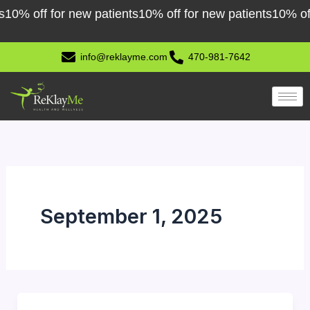
Skip
0% off for new patients
10% off for new patients
10% off f
to
content
info@reklayme.com
470-981-7642
September 1, 2025