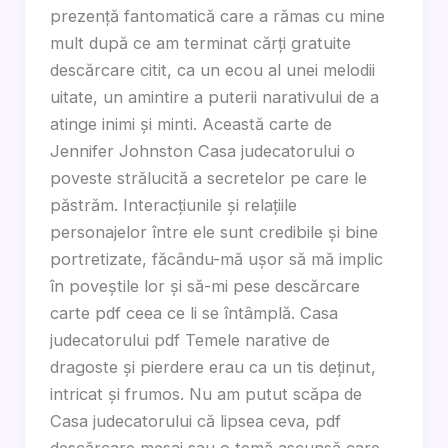
prezență fantomatică care a rămas cu mine
mult după ce am terminat cărți gratuite
descărcare citit, ca un ecou al unei melodii
uitate, un amintire a puterii narativului de a
atinge inimi și minti. Această carte de
Jennifer Johnston Casa judecatorului o
poveste strălucită a secretelor pe care le
păstrăm. Interacțiunile și relațiile
personajelor între ele sunt credibile și bine
portretizate, făcându-mă ușor să mă implic
în poveștile lor și să-mi pese descărcare
carte pdf ceea ce li se întâmplă. Casa
judecatorului pdf Temele narative de
dragoste și pierdere erau ca un tis deținut,
intricat și frumos. Nu am putut scăpa de
Casa judecatorului că lipsea ceva, pdf
descărcare mesaj sau o temă ascunsă care