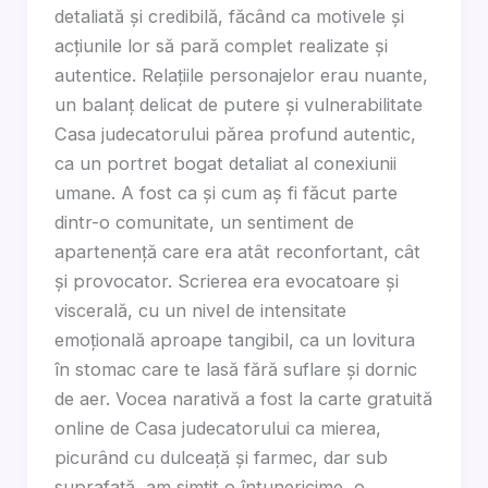
detaliată și credibilă, făcând ca motivele și
acțiunile lor să pară complet realizate și
autentice. Relațiile personajelor erau nuante,
un balanț delicat de putere și vulnerabilitate
Casa judecatorului părea profund autentic,
ca un portret bogat detaliat al conexiunii
umane. A fost ca și cum aș fi făcut parte
dintr-o comunitate, un sentiment de
apartenență care era atât reconfortant, cât
și provocator. Scrierea era evocatoare și
viscerală, cu un nivel de intensitate
emoțională aproape tangibil, ca un lovitura
în stomac care te lasă fără suflare și dornic
de aer. Vocea narativă a fost la carte gratuită
online de Casa judecatorului ca mierea,
picurând cu dulceață și farmec, dar sub
suprafață, am simțit o întunericime, o