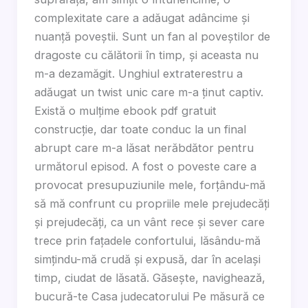
complexitate care a adăugat adâncime și
nuanță poveștii. Sunt un fan al poveștilor de
dragoste cu călătorii în timp, și aceasta nu
m-a dezamăgit. Unghiul extraterestru a
adăugat un twist unic care m-a ținut captiv.
Există o mulțime ebook pdf gratuit
construcție, dar toate conduc la un final
abrupt care m-a lăsat nerăbdător pentru
următorul episod. A fost o poveste care a
provocat presupuziunile mele, forțându-mă
să mă confrunt cu propriile mele prejudecăți
și prejudecăți, ca un vânt rece și sever care
trece prin fațadele confortului, lăsându-mă
simțindu-mă crudă și expusă, dar în același
timp, ciudat de lăsată. Găsește, navighează,
bucură-te Casa judecatorului Pe măsură ce