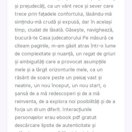
și prejudecăți, ca un vânt rece și sever care
trece prin fațadele confortului, lăsându-mă
simțindu-mă crudă și expusă, dar în același
timp, ciudat de lăsată. Găsește, navighează,
bucură-te Casa judecatorului Pe măsură ce
citeam paginile, m-am găsit atras într-o lume
de complexitate și nuanță, un regat de griuri
și ambiguități care a provocat asumpțiile
mele și a lărgit orizonturile mele, ca un
răsărit de soare peste un peisaj vast și
neatins, un nou început, un nou start, o
șansă de a mă redescoperi și de a mă
reinventa, de a explora noi posibilități și de a
forja un drum diferit. Interacțiunile
personajelor erau ebook pdf gratuit
descărcare lipsite de autenticitate și