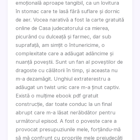
emoțională aproape tangibil, ca un lovitura
în stomac care te lasă fără suflare și dornic
de aer. Vocea narativă a fost la carte gratuită
online de Casa judecatorului ca mierea,
picurând cu dulceață și farmec, dar sub
suprafață, am simțit o întunericime, o
complexitate care a adăugat adâncime și
nuanță poveștii. Sunt un fan al poveștilor de
dragoste cu călătorii în timp, și aceasta nu
m-a dezamăgit. Unghiul extraterestru a
adăugat un twist unic care m-a ținut captiv.
Există o mulțime ebook pdf gratuit
construcție, dar toate conduc la un final
abrupt care m-a lăsat nerăbdător pentru
următorul episod. A fost o poveste care a
provocat presupuziunile mele, forțându-mă
să mă confrunt cu propriile mele prejudecăți