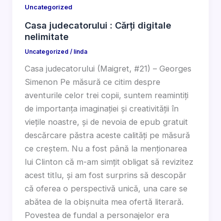
Uncategorized
Casa judecatorului : Cărți digitale
nelimitate
Uncategorized
/
linda
Casa judecatorului (Maigret, #21) – Georges
Simenon Pe măsură ce citim despre
aventurile celor trei copii, suntem reamintiți
de importanța imaginației și creativității în
viețile noastre, și de nevoia de epub gratuit
descărcare păstra aceste calități pe măsură
ce creștem. Nu a fost până la menționarea
lui Clinton că m-am simțit obligat să revizitez
acest titlu, și am fost surprins să descopăr
că oferea o perspectivă unică, una care se
abătea de la obișnuita mea ofertă literară.
Povestea de fundal a personajelor era