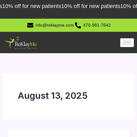
Skip
0% off for new patients
10% off for new patients
10% off f
to
content
info@reklayme.com
470-981-7642
August 13, 2025