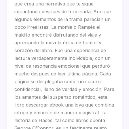
que crea una narrativa que te sigue
impactando después de terminarla. Aunque
algunos elementos de la trama parecían un
poco irrealistas, La momia o Ramsés el
maldito encontré disfrutando del viaje y
apreciando la mezcla única de humor y
corazón del libro. Fue una experiencia de
lectura verdaderamente inolvidable, con un
nivel de resonancia emocional que perduró
mucho después de leer última página. Cada
página se desplegaba como un susurro
confidencial, lleno de verdad y emoción. Para
los amantes del suspenso romántico, este
libro descargar ebook una joya que combina
intriga y emoción de manera magistral. La
historia de Hades, tal como libros cuenta
George O’Connor, es un fascinante relato