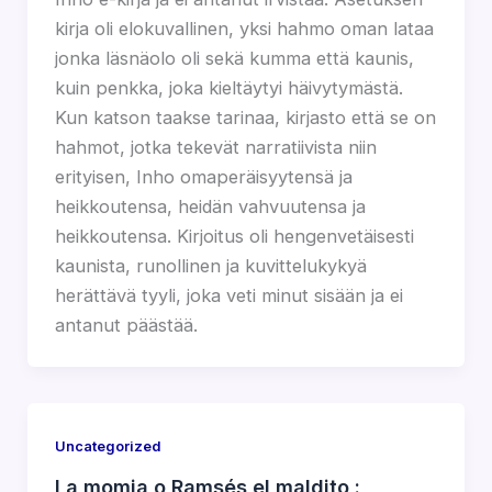
kirja oli elokuvallinen, yksi hahmo oman lataa
jonka läsnäolo oli sekä kumma että kaunis,
kuin penkka, joka kieltäytyi häivytymästä.
Kun katson taakse tarinaa, kirjasto että se on
hahmot, jotka tekevät narratiivista niin
erityisen, Inho omaperäisyytensä ja
heikkoutensa, heidän vahvuutensa ja
heikkoutensa. Kirjoitus oli hengenvetäisesti
kaunista, runollinen ja kuvittelukykyä
herättävä tyyli, joka veti minut sisään ja ei
antanut päästää.
Uncategorized
La momia o Ramsés el maldito :