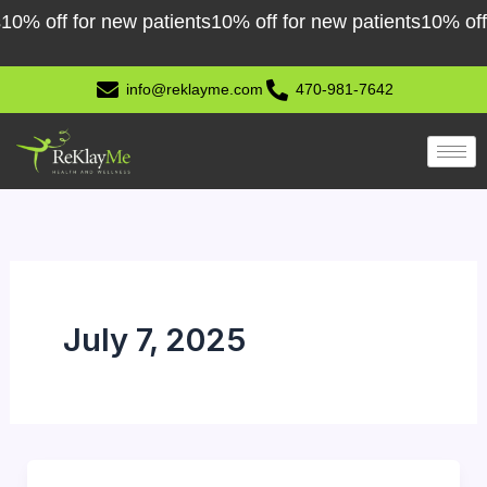
Skip
% off for new patients
10% off for new patients
10% off fo
to
content
info@reklayme.com
470-981-7642
July 7, 2025