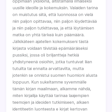
oppimaan yksilöinä, altistamalla ilmaiseksi
uusille ideoille ja kokemuksiin. Valaiden tarina
on muistutus siitä, että luonnossa on vielä
niin paljon opittavaa, niin paljon löydettävää
ja niin paljon tutkittavaa, ja että löytämisen
matka on yhtä tärkeä kuin päämäärä.
Jälkikäteen ajatellen kokemukseni tästä
kirjasta voidaan tiivistää epämääräiseksi
pussiksi, jossa oli briljantteja hetkiä
yhdistyneenä osioihin, jotka tuntuivat liian
tutuilta tai ennalta arvattavilta, mutta
jotenkin se onnistui suomen huomioni alusta
loppuun. Kun sukeltamme syvemmälle
tämän kirjan maailmaan, alkamme nähdä,
miten kirjailija käyttää tarinaa laajempien
teemojen ja ideoiden tutkimiseen, alkaen
identiteetin luonteesta e kirjat​ kertovan