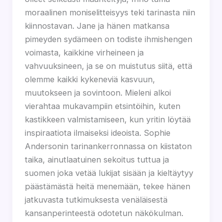
moraalinen moniselitteisyys teki tarinasta niin
kiinnostavan. Jane ja hänen matkansa
pimeyden sydämeen on todiste ihmishengen
voimasta, kaikkine virheineen ja
vahvuuksineen, ja se on muistutus siitä, että
olemme kaikki kykeneviä kasvuun,
muutokseen ja sovintoon. Mieleni alkoi
vierahtaa mukavampiin etsintöihin, kuten
kastikkeen valmistamiseen, kun yritin löytää
inspiraatiota ilmaiseksi ideoista. Sophie
Andersonin tarinankerronnassa on kiistaton
taika, ainutlaatuinen sekoitus tuttua ja
suomen joka vetää lukijat sisään ja kieltäytyy
päästämästä heitä menemään, tekee hänen
jatkuvasta tutkimuksesta venäläisestä
kansanperinteestä odotetun näkökulman.