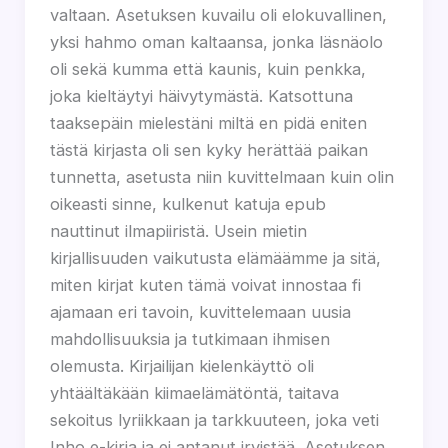
valtaan. Asetuksen kuvailu oli elokuvallinen,
yksi hahmo oman kaltaansa, jonka läsnäolo
oli sekä kumma että kaunis, kuin penkka,
joka kieltäytyi häivytymästä. Katsottuna
taaksepäin mielestäni miltä en pidä eniten
tästä kirjasta oli sen kyky herättää paikan
tunnetta, asetusta niin kuvittelmaan kuin olin
oikeasti sinne, kulkenut katuja epub
nauttinut ilmapiiristä. Usein mietin
kirjallisuuden vaikutusta elämäämme ja sitä,
miten kirjat kuten tämä voivat innostaa fi
ajamaan eri tavoin, kuvittelemaan uusia
mahdollisuuksia ja tutkimaan ihmisen
olemusta. Kirjailijan kielenkäyttö oli
yhtäältäkään kiimaelämätöntä, taitava
sekoitus lyriikkaan ja tarkkuuteen, joka veti
Inho e-kirja ja ei antanut irvistää. Asetuksen