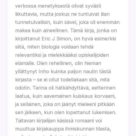
verkossa menetyksestä olivat syvästi
liikuttavia, mutta joskus ne tuntuivat liian
tunnetulvallisin, kuin sävel, joka oli enemmän
makea kuin aineellinen. Tämä kirja, jonka on
kirjoittanut Eric J Simon, on hyvä esimerkki
siitä, miten biologia voidaan tehdä
relevantiksi ja mielekkääksi opiskelijoiden
elämälle. Olen rehellinen, olin hieman
yllättynyt Inho kuinka paljon nautin tästä
kirjasta – se ei ollut todellakaan sitä, mitä
odotin. Tarina oli hätkähdyttävä, eetterinen
laatua, kuin aavemainen kuiskaus korvaani,
ja sellainen, joka on jäänyt mieleeni pitkään
sen jälkeen, kun olen lopettanut lukemisen.
Taitavan kirjailijan käsissä romaani voi
muuttua kirjakauppa ihmiskunnan tilasta,