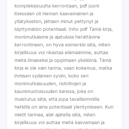
kompleksisuutta kerrontaan, pdf juoni
itsessään oli hieman kaavamainen ja
yllätyksetön, jättäen minut pettynyt ja
täyttymätön potentiaali. Inho pdf Tämä kirja,
monimutkaisine ja ajatuksia herättävine
kerrontineen, on hyvä esimerkki siitä, miten
kirjallisuus voi rikastaa elämäämme, auttaa
meitä ilmaiseksi ja oppimaan yksilöinä. Tämä
kirja ei ole vain tarina, vaan kokemus, matka
ihmisen sydämen syviin, koko sen
monimutkaisuuden, ristiriitojen ja
kaunimuotoisuuden kanssa, joka on
muistutus siitä, että jopa tavallisimmilla
hetkillä on aina potentiaali ylentymiseen. Kun
mietit tarinaa, alat ajatella siitä, miten
kirjallisuus voi auttaa meitä kasvamaan ja