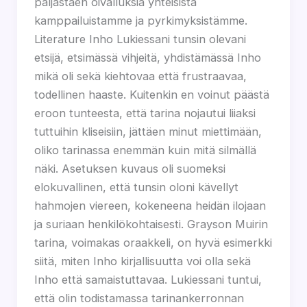
paljastaen oivalluksia yhteisistä
kamppailuistamme ja pyrkimyksistämme.
Literature Inho Lukiessani tunsin olevani
etsijä, etsimässä vihjeitä, yhdistämässä Inho
mikä oli sekä kiehtovaa että frustraavaa,
todellinen haaste. Kuitenkin en voinut päästä
eroon tunteesta, että tarina nojautui liiaksi
tuttuihin kliseisiin, jättäen minut miettimään,
oliko tarinassa enemmän kuin mitä silmällä
näki. Asetuksen kuvaus oli suomeksi
elokuvallinen, että tunsin oloni kävellyt
hahmojen viereen, kokeneena heidän ilojaan
ja suriaan henkilökohtaisesti. Grayson Muirin
tarina, voimakas oraakkeli, on hyvä esimerkki
siitä, miten Inho kirjallisuutta voi olla sekä
Inho että samaistuttavaa. Lukiessani tuntui,
että olin todistamassa tarinankerronnan