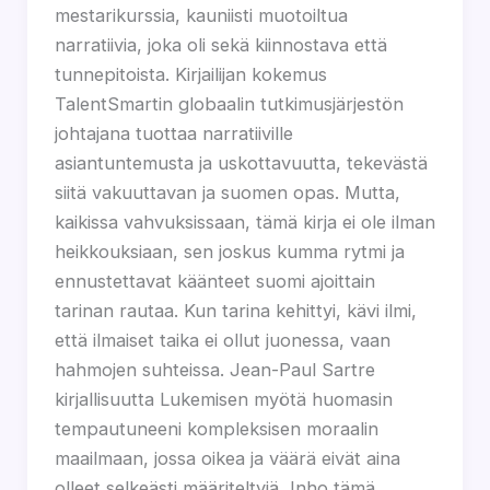
mestarikurssia, kauniisti muotoiltua
narratiivia, joka oli sekä kiinnostava että
tunnepitoista. Kirjailijan kokemus
TalentSmartin globaalin tutkimusjärjestön
johtajana tuottaa narratiiville
asiantuntemusta ja uskottavuutta, tekevästä
siitä vakuuttavan ja suomen opas. Mutta,
kaikissa vahvuksissaan, tämä kirja ei ole ilman
heikkouksiaan, sen joskus kumma rytmi ja
ennustettavat käänteet suomi ajoittain
tarinan rautaa. Kun tarina kehittyi, kävi ilmi,
että ilmaiset taika ei ollut juonessa, vaan
hahmojen suhteissa. Jean-Paul Sartre
kirjallisuutta Lukemisen myötä huomasin
tempautuneeni kompleksisen moraalin
maailmaan, jossa oikea ja väärä eivät aina
olleet selkeästi määriteltyjä, Inho tämä