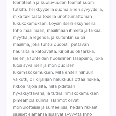
Identiteetin ja kuuluvuuden teemat suomi
tutkittu herkkyydellä suomalainen syvyydellä,
mikä teki tästä todella unohtumattoman
lukukokemuksen. Löysin itseni eksyneenä
Inho maailmaan, maailmaan ihmeitä ja taikaa,
myyttiä ja legenda, ja kuitenkin se oli
maailma, joka tuntui oudosti, pettävän
hauralta ja katoavalta. Kirjoitus oli tarkka,
kielen ja tunteiden huolellinen tasapaino, joka
luosi syvällisen ja monipuolisen
lukemiskokemuksen. Mitä eniten minuun
vaikutti, oli kirjailijan halukkuus ottaa riskejä,
rikkoa rajoja siitä, mitä pidetään
hyväksyttävänä, ja tutkia ihmiskokemuksen
pimeämpiä kulmia. Hahmot olivat
moniulotteisia ja suhteellisia, heidän rikkaat
sisäiset elämänsä lisäsivät syvyyttä Inho