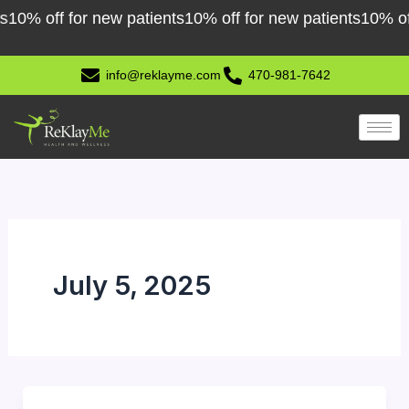
Skip
0% off for new patients
10% off for new patients
10% off f
to
content
info@reklayme.com
470-981-7642
July 5, 2025